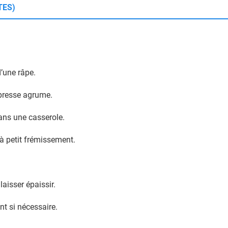
TES)
’une râpe.
presse agrume.
ans une casserole.
 à petit frémissement.
aisser épaissir.
nt si nécessaire.