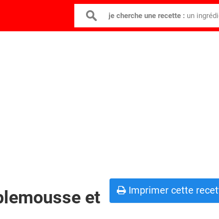
je cherche une recette :
un ingréd
Imprimer cette recet
plemousse et