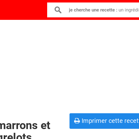
je cherche une recette :
un ingréd
Imprimer cette recet
marrons et
grelots