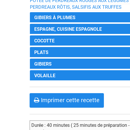
POTÉE DE PERDREAUX ROUGES AUX LÉGUMES (
PERDREAUX RÔTIS, SALSIFIS AUX TRUFFES
GIBIERS À PLUMES
ESPAGNE, CUISINE ESPAGNOLE
COCOTTE
PLATS
GIBIERS
VOLAILLE
Imprimer cette recette
Durée : 40 minutes ( 25 minutes de préparation 