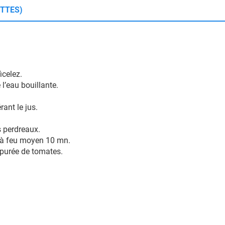
ETTES)
ficelez.
 l’eau bouillante.
rant le jus.
es perdreaux.
re à feu moyen 10 mn.
a purée de tomates.
.