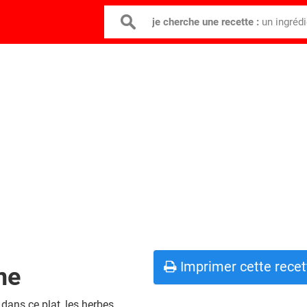
je cherche une recette :
un ingréd
Imprimer cette recet
ne
ans ce plat, les herbes