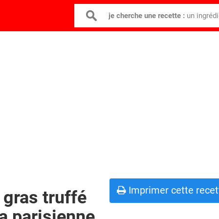
je cherche une recette :
un ingréd
Imprimer cette recet
 gras truffé
la parisienne