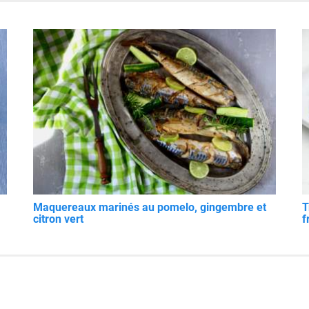
Maquereaux marinés au pomelo, gingembre et
T
citron vert
f