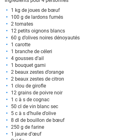
Ingrédients pour 4 personnes
1 kg de joues de bœuf
100 g de lardons fumés
2 tomates
12 petits oignons blancs
60 g d’olives noires dénoyautés
1 carotte
1 branche de céleri
4 gousses d’ail
1 bouquet garni
2 beaux zestes d’orange
2 beaux zestes de citron
1 clou de girofle
12 grains de poivre noir
1 c à s de cognac
50 cl de vin blanc sec
5 c à s d’huile d’olive
8 dl de bouillon de bœuf
250 g de farine
1 jaune d’œuf