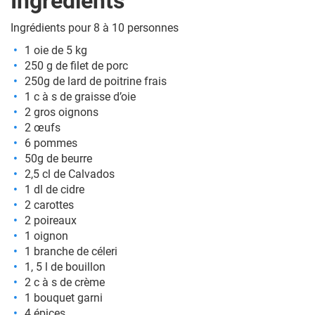
Ingrédients
Ingrédients pour 8 à 10 personnes
1 oie de 5 kg
250 g de filet de porc
250g de lard de poitrine frais
1 c à s de graisse d’oie
2 gros oignons
2 œufs
6 pommes
50g de beurre
2,5 cl de Calvados
1 dl de cidre
2 carottes
2 poireaux
1 oignon
1 branche de céleri
1, 5 l de bouillon
2 c à s de crème
1 bouquet garni
4 épices