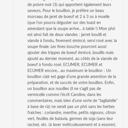
de poivre noir (3) qui apportent également leurs
saveurs. Pour le bouillon, je préfère un beau
morceau de jaret de boeuf et 2 à 3 os à moelle
(que l'on pourra déguster sur des toast en
attendant que la soupe arrive... à table !) Mon phô
est ainsi fait de deux viandes : jarret bouilli et
viande à fondu, finement émincé, servi rosé avec la
soupe finale. Les fines bouche pourront aussi
ajouter des trippes de boeuf émincé, bouillis mais
ajouté au dernier moment, au côtés de la viande de
boeuf à fondu rosé. ECUMER, ECUMER et
ECUMER encore... au maximum le bouillon : Un
bouillon clair est gage d'une grande attention de la
préparation, et de succès de votre bouillon. Enfin,
un bouillon aux nouilles (il ne s'agit pas de
vermicelle comme l'écrit Caroline, dans les
commentaires, mais bien d'une sorte de "tagliatelle"
à base de riz) ne serait pas un phô sans les herbes
fraiches : coriandre, menthe, petits oignons, citron
vert, feuilles de batavia, germes de soja (sans leur
racine), etc. (à laver méticuleusement et à essorer).