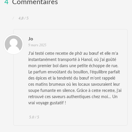
4
Commentaires
4,8 / 5
Jo
9 mars 2025
J’ai testé cette recette de phở au bœuf et elle m’a
instantanément transporté à Hanoï, où j’ai goûté
mon premier bol dans une petite échoppe de rue.
Le parfum envoûtant du bouillon, l’équilibre parfait
des épices et la tendreté du bœuf m’ont rappelé
ces matins brumeux où les locaux savouraient leur
soupe fumante en silence. Grâce à cette recette, j’ai
retrouvé ces saveurs authentiques chez moi… Un
vrai voyage gustatif !
5.0 / 5