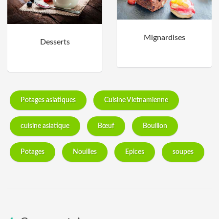
Mignardises
Desserts
Potages asiatiques
Cuisine Vietnamienne
cuisine asiatique
Bœuf
Bouillon
Potages
Nouilles
Epices
soupes