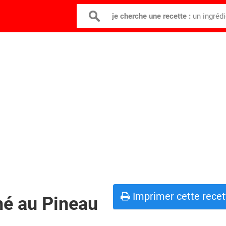
je cherche une recette :
un ingréd
Imprimer cette recet
hé au Pineau