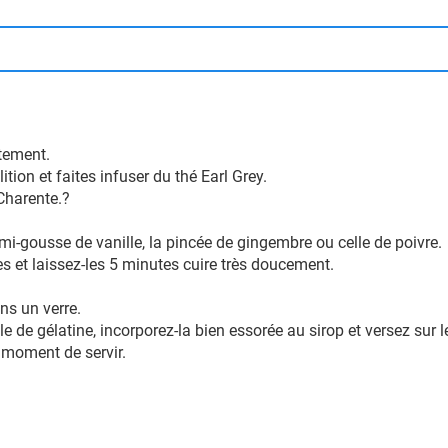
atement.
ition et faites infuser du thé Earl Grey.
 Charente.?
mi-gousse de vanille, la pincée de gingembre ou celle de poivre.
es et laissez-les 5 minutes cuire très doucement.
ns un verre.
le de gélatine, incorporez-la bien essorée au sirop et versez sur 
u moment de servir.