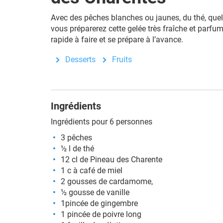
Avec des pêches blanches ou jaunes, du thé, quel
vous préparerez cette gelée très fraîche et parfum
rapide à faire et se prépare à l’avance.
Desserts
Fruits
Ingrédients
Ingrédients pour 6 personnes
3 pêches
½ l de thé
12 cl de Pineau des Charente
1 c à café de miel
2 gousses de cardamome,
½ gousse de vanille
1pincée de gingembre
1 pincée de poivre long