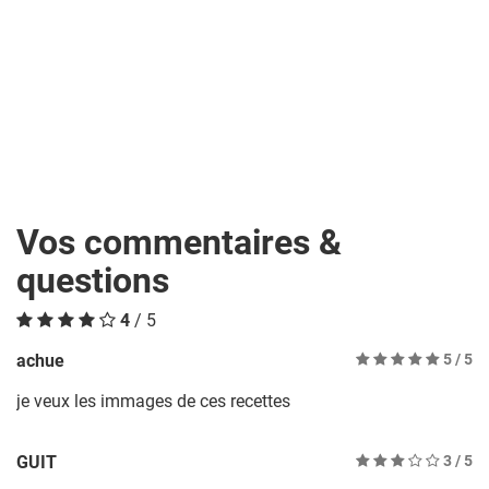
Vos commentaires &
questions
4
/ 5
achue
5
/ 5
je veux les immages de ces recettes
GUIT
3
/ 5