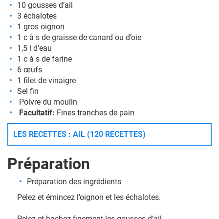
10 gousses d’ail
3 échalotes
1 gros oignon
1 c à s de graisse de canard ou d’oie
1,5 l d’eau
1 c à s de farine
6 œufs
1 filet de vinaigre
Sel fin
Poivre du moulin
Facultatif:
Fines tranches de pain
LES RECETTES : AIL (120 RECETTES)
Préparation
Préparation des ingrédients
Pelez et émincez l’oignon et les échalotes.
Pelez et hachez finement les gousses d‘ail.