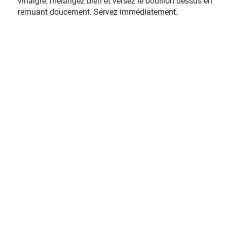
vinaigre, mélangez bien et versez le bouillon dessus en
remuant doucement. Servez immédiatement.