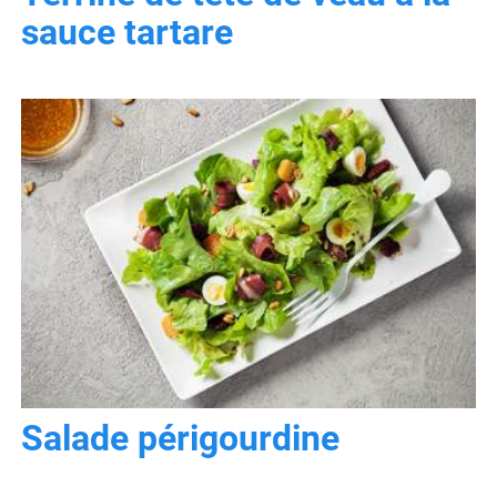
sauce tartare
Salade périgourdine