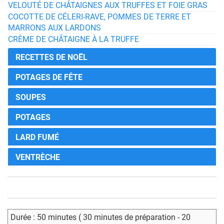
VELOUTÉ DE CHÂTAIGNES AUX TRUFFES ET FOIE GRAS
COCOTTE DE CÉLERI-RAVE, POMMES DE TERRE ET
MARRONS AUX LARDONS
CRÈME DE CHÂTAIGNE À LA TRUFFE
RECETTES DE NOËL
POTAGES DE FÊTE
SOUPES
POTAGES
LARD FUMÉ
VENTRÈCHE
Durée : 50 minutes ( 30 minutes de préparation - 20