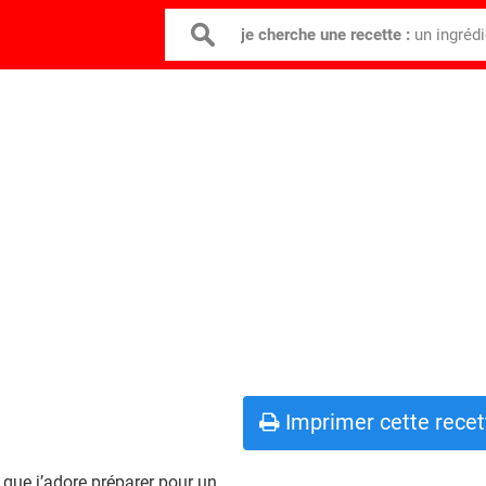
je cherche une recette :
un ingréd
Imprimer cette recet
que j’adore préparer pour un