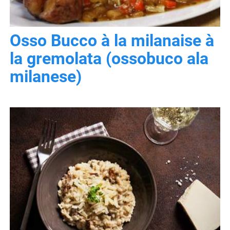
Osso Bucco à la milanaise à
la gremolata (ossobuco ala
milanese)