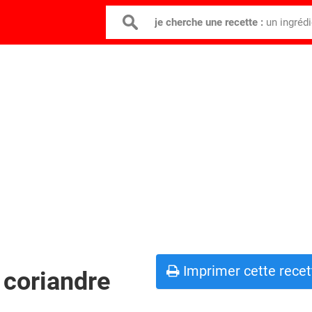
je cherche une recette :
un ingréd
Imprimer cette recet
 coriandre