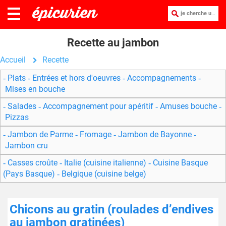
je cherche une recette :
Recette au jambon
Accueil
Recette
Plats
Entrées et hors d'oeuvres
Accompagnements
Mises en bouche
Salades
Accompagnement pour apéritif
Amuses bouche
Pizzas
Jambon de Parme
Fromage
Jambon de Bayonne
Jambon cru
Casses croûte
Italie (cuisine italienne)
Cuisine Basque
(Pays Basque)
Belgique (cuisine belge)
Chicons au gratin (roulades d’endives
au jambon gratinées)