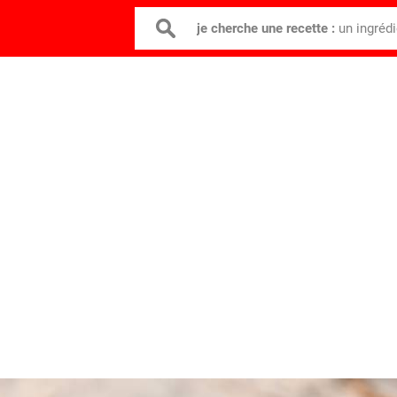
je cherche une recette :
un ingréd