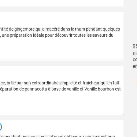
uantité de gingembre qui a macéré dans le rhum pendant quelques
, une préparation idéale pour découvrir toutes les saveurs du
95
pe
c
en
e, brille par son extraordinaire simplicité et fraîcheur qui en fait
éparation de pannacotta à base de vanille et Vanille bourbon est
)
bes pendant quelques mois et vous obtiendrez une magnifique