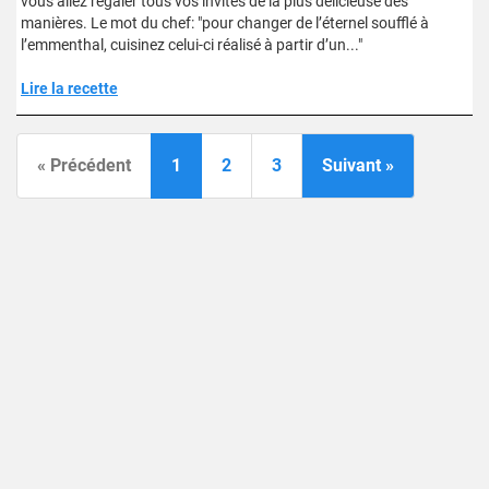
vous allez régaler tous vos invités de la plus délicieuse des
manières. Le mot du chef: "pour changer de l’éternel soufflé à
l’emmenthal, cuisinez celui-ci réalisé à partir d’un..."
Lire la recette
« Précédent
1
2
3
Suivant »