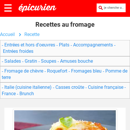
je cherche une recette :
Recettes au fromage
Accueil
Recette
Entrées et hors d'oeuvres
Plats
Accompagnements
Entrées froides
Salades
Gratin
Soupes
Amuses bouche
Fromage de chèvre
Roquefort
Fromages bleu
Pomme de
terre
Italie (cuisine italienne)
Casses croûte
Cuisine française -
France
Brunch