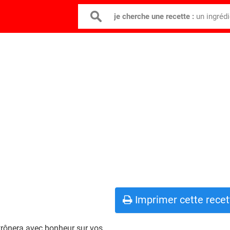
je cherche une recette :
un ingréd
Imprimer cette recet
 trônera avec bonheur sur vos