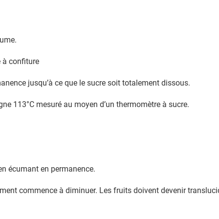
rume.
 à confiture
manence jusqu’à ce que le sucre soit totalement dissous.
teigne 113°C mesuré au moyen d’un thermomètre à sucre.
 en écumant en permanence.
nement commence à diminuer. Les fruits doivent devenir transluc