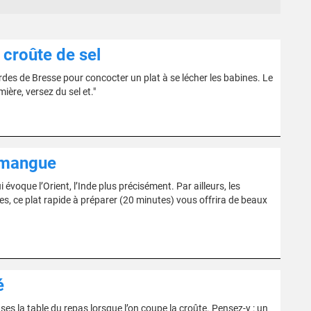
 croûte de sel
ardes de Bresse pour concocter un plat à se lécher les babines. Le
ière, versez du sel et."
e mangue
évoque l’Orient, l’Inde plus précisément. Par ailleurs, les
, ce plat rapide à préparer (20 minutes) vous offrira de beaux
é
es la table du repas lorsque l’on coupe la croûte. Pensez-y : un