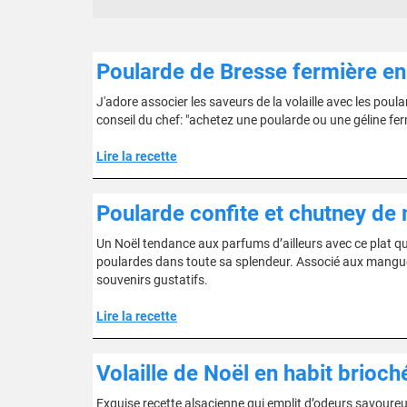
Poularde de Bresse fermière en
J'adore associer les saveurs de la volaille avec les poul
conseil du chef: "achetez une poularde ou une géline ferm
Lire la recette
Poularde confite et chutney d
Un Noël tendance aux parfums d’ailleurs avec ce plat qui 
poulardes dans toute sa splendeur. Associé aux mangues
souvenirs gustatifs.
Lire la recette
Volaille de Noël en habit brioch
Exquise recette alsacienne qui emplit d’odeurs savoureus