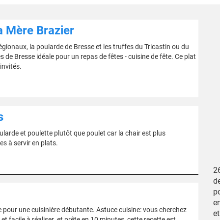
a Mère Brazier
égionaux, la poularde de Bresse et les truffes du Tricastin ou du
de Bresse idéale pour un repas de fêtes - cuisine de fête. Ce plat
invités.
s
ularde et poulette plutôt que poulet car la chair est plus
es à servir en plats.
26
de
po
e
me pour une cuisinière débutante. Astuce cuisine: vous cherchez
e
t facile à réaliser. et prête en 10 minutes, cette recette est