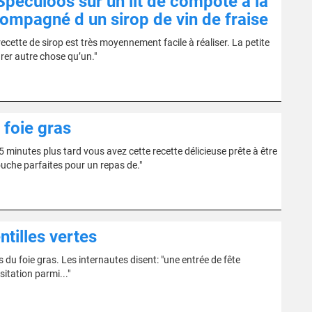
Spéculoos sur un lit de compote à la
ompagné d un sirop de vin de fraise
ecette de sirop est très moyennement facile à réaliser. La petite
arer autre chose qu’un."
 foie gras
 minutes plus tard vous avez cette recette délicieuse prête à être
ouche parfaites pour un repas de."
ntilles vertes
 du foie gras. Les internautes disent: "une entrée de fête
itation parmi..."