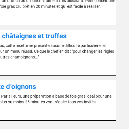
 un brunch ou un lunch vraiment très alléchant. Petit conseil: une
e gras cru prêt en 20 minutes et qui est facile à réaliser.
châtaignes et truffes
s, cette recette ne présente aucune difficulté particulière. et
r un menu réussi. Ce que le chef en dit : "pour changer les règles
autres champignons..."
te d’oignons
. Par ailleurs, une préparation à base de foie gras idéal pour une
 plus ou moins 25 minutes vont régaler tous vos invités.