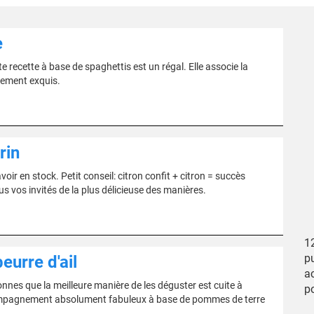
e
e recette à base de spaghettis est un régal. Elle associe la
nement exquis.
rin
oir en stock. Petit conseil: citron confit + citron = succès
s vos invités de la plus délicieuse des manières.
12
pu
urre d'ail
a
nnes que la meilleure manière de les déguster est cuite à
po
accompagnement absolument fabuleux à base de pommes de terre