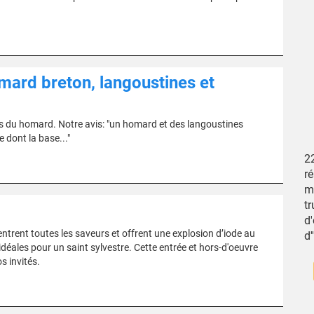
mard breton, langoustines et
rs du homard. Notre avis: "un homard et des langoustines
dont la base..."
22
ré
me
tr
d
ntrent toutes les saveurs et offrent une explosion d’iode au
d'
idéales pour un saint sylvestre. Cette entrée et hors-d'oeuvre
s invités.