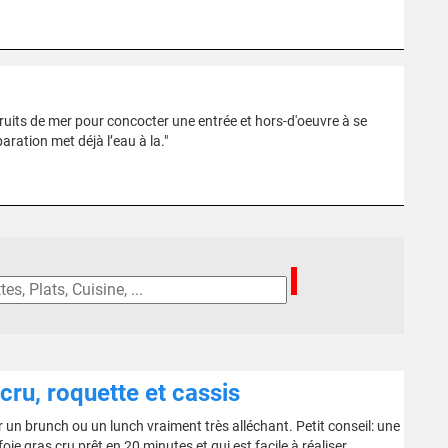
fruits de mer pour concocter une entrée et hors-d'oeuvre à se
aration met déjà l’eau à la."
ru, roquette et cassis
 un brunch ou un lunch vraiment très alléchant. Petit conseil: une
e gras cru prêt en 20 minutes et qui est facile à réaliser.