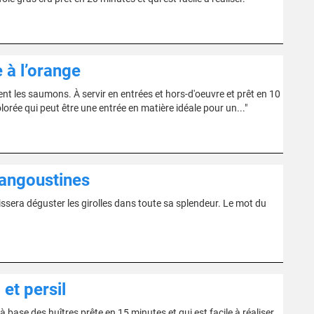
 à l’orange
nt les saumons. À servir en entrées et hors-d'oeuvre et prêt en 10
lorée qui peut être une entrée en matière idéale pour un..."
 langoustines
ssera déguster les girolles dans toute sa splendeur. Le mot du
 et persil
base des huîtres prête en 15 minutes et qui est facile à réaliser.