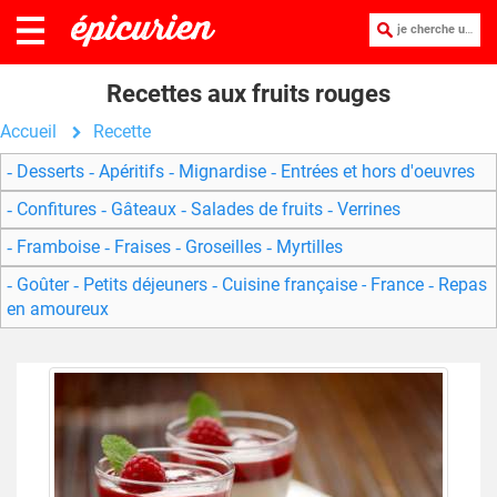
je cherche une recette :
Recettes aux fruits rouges
Accueil
Recette
Desserts
Apéritifs
Mignardise
Entrées et hors d'oeuvres
Confitures
Gâteaux
Salades de fruits
Verrines
Framboise
Fraises
Groseilles
Myrtilles
Goûter
Petits déjeuners
Cuisine française - France
Repas
en amoureux