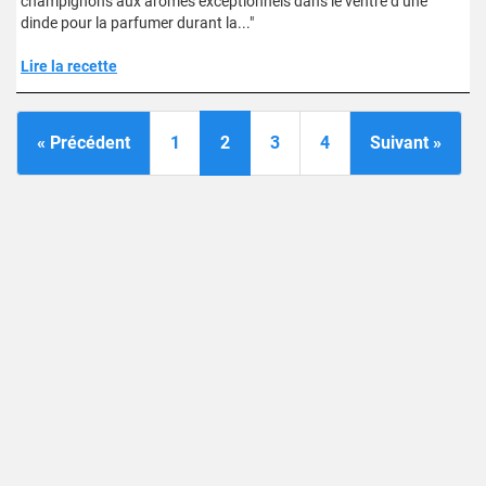
champignons aux arômes exceptionnels dans le ventre d’une
dinde pour la parfumer durant la..."
Lire la recette
« Précédent
1
2
3
4
Suivant »