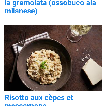
la gremolata (ossobuco ala
milanese)
Risotto aux cèpes et
mascarpone