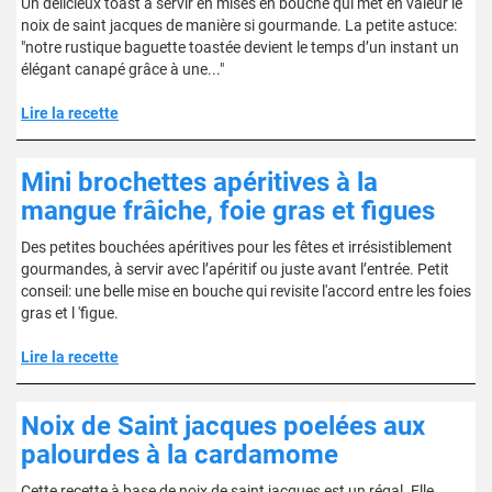
Un délicieux toast à servir en mises en bouche qui met en valeur le
noix de saint jacques de manière si gourmande. La petite astuce:
"notre rustique baguette toastée devient le temps d’un instant un
élégant canapé grâce à une..."
Lire la recette
Mini brochettes apéritives à la
mangue frâiche, foie gras et figues
Des petites bouchées apéritives pour les fêtes et irrésistiblement
gourmandes, à servir avec l’apéritif ou juste avant l’entrée. Petit
conseil: une belle mise en bouche qui revisite l'accord entre les foies
gras et l 'figue.
Lire la recette
Noix de Saint jacques poelées aux
palourdes à la cardamome
Cette recette à base de noix de saint jacques est un régal. Elle