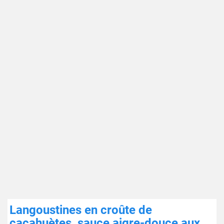
Langoustines en croûte de
cacahuètes, sauce aigre-douce aux