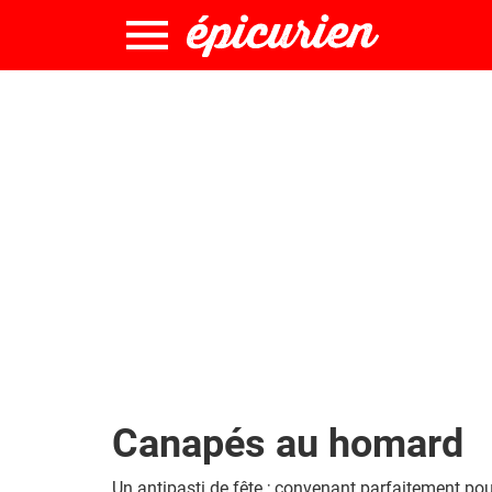
Canapés au homard
Un antipasti de fête ; convenant parfaitement po