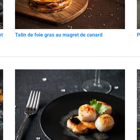
et
Tatin de foie gras au magret de canard
P