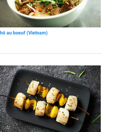
hô au boeuf (Vietnam)