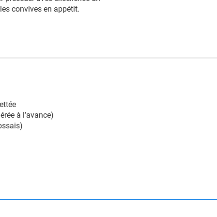
 les convives en appétit.
ettée
érée à l’avance)
ossais)