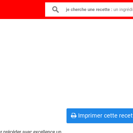
je cherche une recette :
un ingréd
Imprimer cette recet
ur précéder avec excellence un