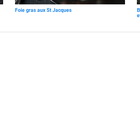
Foie gras aux St Jacques
B
e