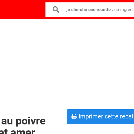
je cherche une recette :
un ingréd
Imprimer cette recet
 au poivre
at amer