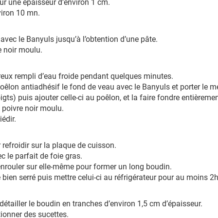
sur une épaisseur d’environ 1 cm.
viron 10 mn.
avec le Banyuls jusqu’à l’obtention d’une pâte.
e noir moulu.
 creux rempli d’eau froide pendant quelques minutes.
on antiadhésif le fond de veau avec le Banyuls et porter le mél
oigts) puis ajouter celle-ci au poêlon, et la faire fondre entièrem
 poivre noir moulu.
édir.
r refroidir sur la plaque de cuisson.
 le parfait de foie gras.
l’enrouler sur elle-même pour former un long boudin.
e bien serré puis mettre celui-ci au réfrigérateur pour au moins 2h
s détailler le boudin en tranches d’environ 1,5 cm d’épaisseur.
ionner des sucettes.