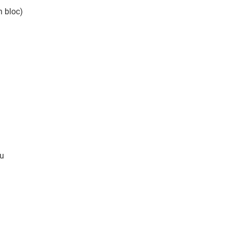
n bloc)
lu