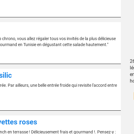
hrono, vous allez régaler tous vos invités de la plus délicieuse
 gourmand en Tunisie en dégustant cette salade hautement."
2
l
ilic
e
h
e. Par ailleurs, une belle entrée froide qui revisite l'accord entre
ettes roses
nch en terrasse ! Délicieusement frais et gourmand !. Pensez-y :