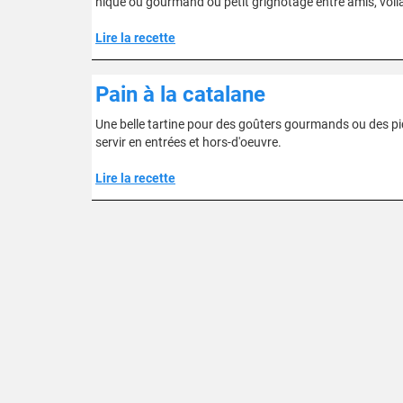
nique ou gourmand ou petit grignotage entre amis, voila 
Lire la recette
Pain à la catalane
Une belle tartine pour des goûters gourmands ou des piq
servir en entrées et hors-d'oeuvre.
Lire la recette