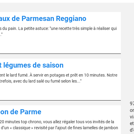
peaux de Parmesan Reggiano
du pain. La petite astuce: "une recette très simple à réaliser qui
."
t légumes de saison
nt le lard fumé. À servir en potages et prêt en 10 minutes. Notre
fois, avec du lard salé ou fumé selon les..."
97
om
bon de Parme
v
minutes top chrono, vous allez régaler tous vos invités de la
et
i d’un « classique » revisité par l’ajout de fines lamelles de jambon
d'