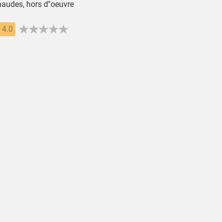
haudes, hors d''oeuvre
4.0