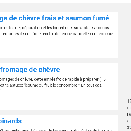
ge de chèvre frais et saumon fumé
inutes de préparation et les ingrédients suivants : saumons
nternautes disent: "une recette de terrine naturellement enrichie
 fromage de chèvre
mages de chèvre, cette entrée froide rapide à préparer (15
etite astuce: "légume ou fruit le concombre ? En tout cas,
"
1
d'
ta
pinards
gr
s
 pâtes, mélangeant à merveille les saveurs des épinards frais à la