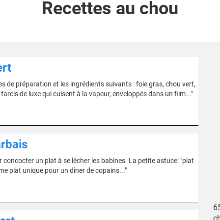
Recettes au chou
ert
e préparation et les ingrédients suivants : foie gras, chou vert,
farcis de luxe qui cuisent à la vapeur, enveloppés dans un film..."
arbais
 concocter un plat à se lécher les babines. La petite astuce: "plat
 plat unique pour un dîner de copains..."
6
ch