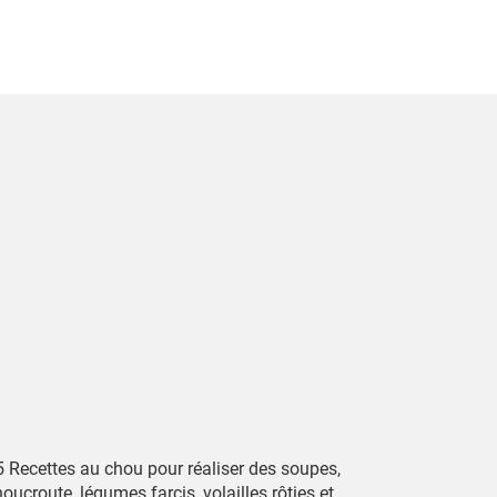
5 Recettes au chou pour réaliser des soupes,
oucroute, légumes farcis, volailles rôties et