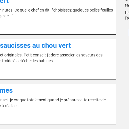
ert
t
utes. Ce que le chef en dit : "choisissez quelques belles feuilles
po
e de..."
fr
à saucisses au chou vert
 originales. Petit conseil: j'adore associer les saveurs des
froide à se lécher les babines.
mmes
nseil: je craque totalement quand je prépare cette recette de
à réaliser.