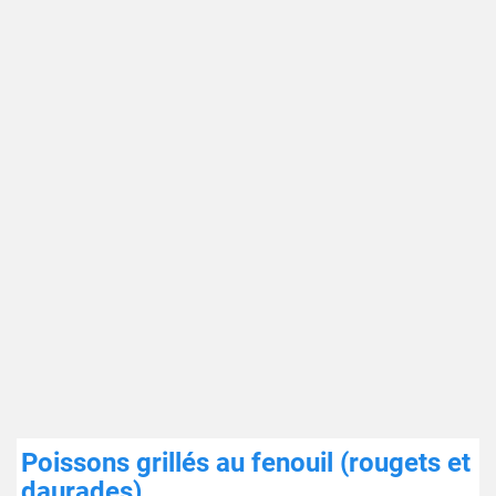
Poissons grillés au fenouil (rougets et
daurades)