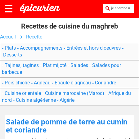
je cherche une recette :
Recettes de cuisine du maghreb
Accueil
Recette
Plats
Accompagnements
Entrées et hors d'oeuvres
Desserts
Tajines, tagines
Plat mijoté
Salades
Salades pour
barbecue
Pois chiche
Agneau
Epaule d'agneau
Coriandre
Cuisine orientale
Cuisine marocaine (Maroc)
Afrique du
nord
Cuisine algérienne - Algérie
Salade de pomme de terre au cumin
et coriandre