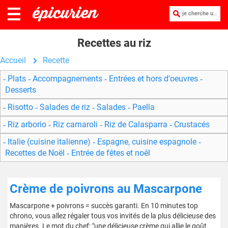
je cherche une recette :
Recettes au riz
Accueil
Recette
Plats
Accompagnements
Entrées et hors d'oeuvres
Desserts
Risotto
Salades de riz
Salades
Paella
Riz arborio
Riz carnaroli
Riz de Calasparra
Crustacés
Italie (cuisine italienne)
Espagne, cuisine espagnole
Recettes de Noël
Entrée de fêtes et noêl
Crème de poivrons au Mascarpone
Mascarpone + poivrons = succès garanti. En 10 minutes top
chrono, vous allez régaler tous vos invités de la plus délicieuse des
manières. Le mot du chef: "une délicieuse crème qui allie le goût