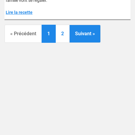
famille vont se régaler.
Lire la recette
« Précédent
1
2
Suivant »