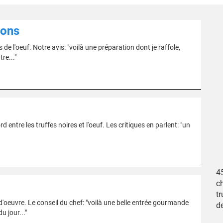
nons
de l'oeuf. Notre avis: "voilà une préparation dont je raffole,
re..."
rd entre les truffes noires et l'oeuf. Les critiques en parlent: "un
4
c
tr
d'oeuvre. Le conseil du chef: "voilà une belle entrée gourmande
d
 jour..."