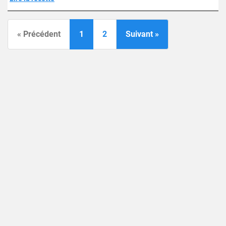
« Précédent
1
2
Suivant »