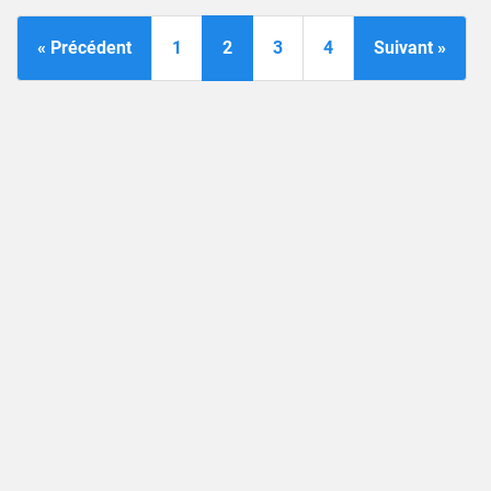
« Précédent
1
2
3
4
Suivant »