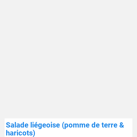
Salade liégeoise (pomme de terre &
haricots)