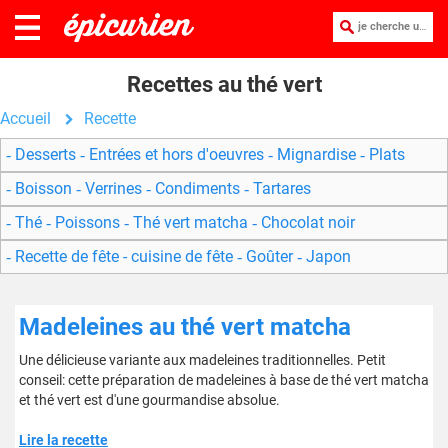
je cherche une recette :
Recettes au thé vert
Accueil
Recette
Desserts
Entrées et hors d'oeuvres
Mignardise
Plats
Boisson
Verrines
Condiments
Tartares
Thé
Poissons
Thé vert matcha
Chocolat noir
Recette de fête - cuisine de fête
Goûter
Japon
Madeleines au thé vert matcha
Une délicieuse variante aux madeleines traditionnelles. Petit
conseil: cette préparation de madeleines à base de thé vert matcha
et thé vert est d'une gourmandise absolue.
Lire la recette