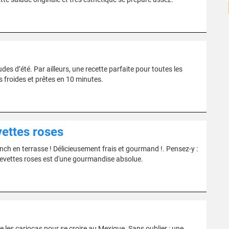
es d’été. Par ailleurs, une recette parfaite pour toutes les
s froides et prêtes en 10 minutes.
ettes roses
nch en terrasse ! Délicieusement frais et gourmand !. Pensez-y :
revettes roses est d'une gourmandise absolue.
les cariocas pour se croire au Mexique. Sans oublier : une