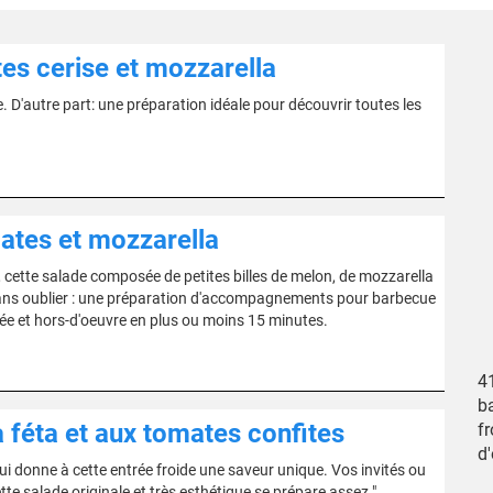
es cerise et mozzarella
. D'autre part: une préparation idéale pour découvrir toutes les
mates et mozzarella
cette salade composée de petites billes de melon, de mozzarella
. Sans oublier : une préparation d'accompagnements pour barbecue
ée et hors-d'oeuvre en plus ou moins 15 minutes.
4
b
a féta et aux tomates confites
fr
d
i donne à cette entrée froide une saveur unique. Vos invités ou
ette salade originale et très esthétique se prépare assez."