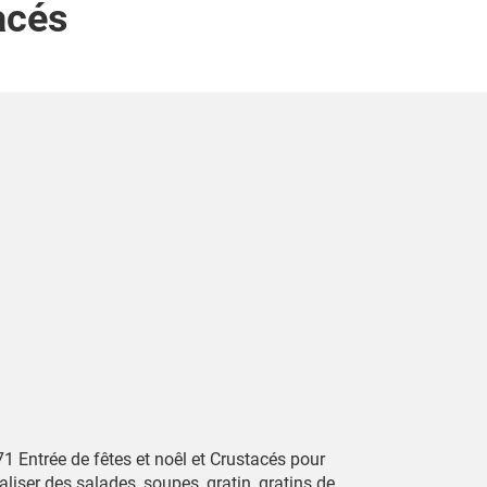
acés
1 Entrée de fêtes et noêl et Crustacés pour
aliser des salades, soupes, gratin, gratins de