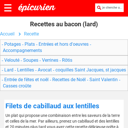
je cherche une recette :
Recettes au bacon (lard)
Accueil
Recette
Potages
Plats
Entrées et hors d'oeuvres
Accompagnements
Velouté
Soupes
Verrines
Rôtis
Lard
Lentilles
Avocat
coquilles Saint Jacques, st jacques
Entrée de fêtes et noêl
Recettes de Noël
Saint Valentin
Casses croûte
Filets de cabillaud aux lentilles
Un plat qui propose une combinaison entre les saveurs de la terre
et celles de la mer. Par ailleurs, prenez un cabillaud et des lentilles
et 20 minutes plus tard vous avez cette recette délicieuse prête à