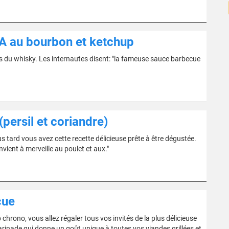
A au bourbon et ketchup
rs du whisky. Les internautes disent: "la fameuse sauce barbecue
persil et coriandre)
s tard vous avez cette recette délicieuse prête à être dégustée.
vient à merveille au poulet et aux."
cue
chrono, vous allez régaler tous vos invités de la plus délicieuse
arinade qui donne un goût unique à toutes vos viandes grillées et