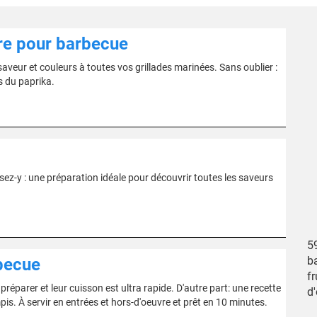
re pour barbecue
aveur et couleurs à toutes vos grillades marinées. Sans oublier :
s du paprika.
nsez-y : une préparation idéale pour découvrir toutes les saveurs
5
ba
becue
fr
préparer et leur cuisson est ultra rapide. D'autre part: une recette
d
is. À servir en entrées et hors-d'oeuvre et prêt en 10 minutes.