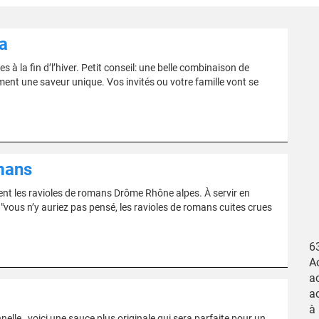
a
s à la fin d’l’hiver. Petit conseil: une belle combinaison de
nt une saveur unique. Vos invités ou votre famille vont se
omans
ent les ravioles de romans Drôme Rhône alpes. À servir en
vous n’y auriez pas pensé, les ravioles de romans cuites crues
6
A
a
a
à
lle , voici une sauce plus originale qui sera parfaite pour un