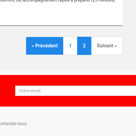
poivrons, cet accompagnement rapide à préparer (25 minutes)
« Précédent
1
2
Suivant »
ontactez-nous