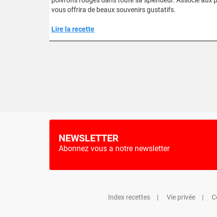
poivrons rouges dans toute sa splendeur. Associé aux 
vous offrira de beaux souvenirs gustatifs.
Lire la recette
NEWSLETTER
Abonnez vous a notre newsletter
Index recettes
Vie privée
C