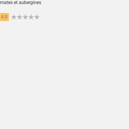
omates et aubergines
4.0