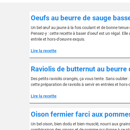
Oeufs au beurre de sauge bass
Un bel œuf au jaune à la fois coulant et de bonne tenue
Pensez-y : cette recette à baser d'oeuf est un régal. Ell
entrée et hors-d'oeuvre exquis.
Lire la recette
Raviolis de butternut au beurre
Des petits raviolis orangés, ça vous tente. Sans oublier 
cette préparation de raviolis à servir en entrées et hors-
Lire la recette
Oison fermier farci aux pommes
Un bel oison, bien dodu et bien musclé, nourri aux grains
combinaison des oisons et de pomme qui donne à ce plat 