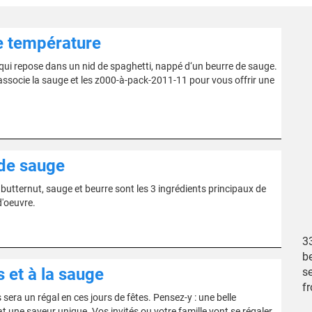
e température
 qui repose dans un nid de spaghetti, nappé d‘un beurre de sauge.
e associe la sauge et les z000-à-pack-2011-11 pour vous offrir une
 de sauge
: butternut, sauge et beurre sont les 3 ingrédients principaux de
d'oeuvre.
33
be
 et à la sauge
se
f
 sera un régal en ces jours de fêtes. Pensez-y : une belle
une saveur unique. Vos invités ou votre famille vont se régaler.