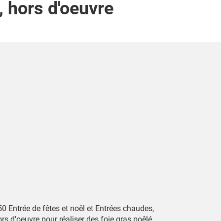
, hors d'oeuvre
0 Entrée de fêtes et noêl et Entrées chaudes,
rs d'oeuvre pour réaliser des foie gras poêlé,