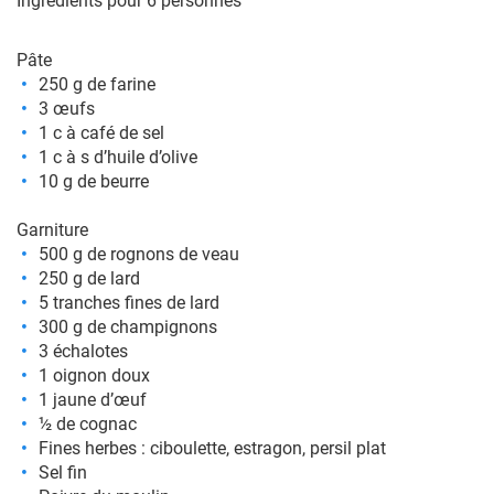
Ingrédients pour 6 personnes
Pâte
250 g de farine
3 œufs
1 c à café de sel
1 c à s d’huile d’olive
10 g de beurre
Garniture
500 g de rognons de veau
250 g de lard
5 tranches fines de lard
300 g de champignons
3 échalotes
1 oignon doux
1 jaune d’œuf
½ de cognac
Fines herbes : ciboulette, estragon, persil plat
Sel fin