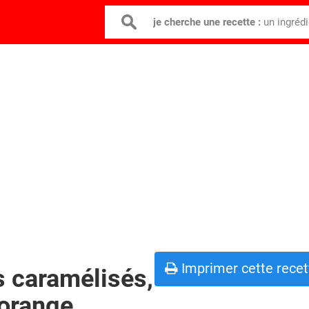
je cherche une recette :
un ingréd
Imprimer cette recet
 caramélisés,
'orange